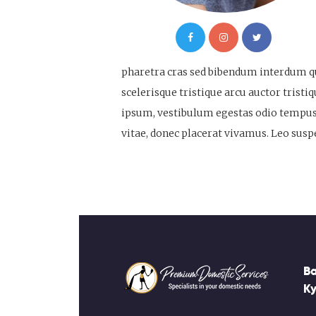
pharetra cras sed bibendum interdum qu
scelerisque tristique arcu auctor tristi
ipsum, vestibulum egestas odio tempus, 
vitae, donec placerat vivamus. Leo suspe
B
Ky