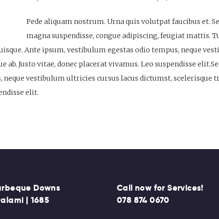
Pede aliquam nostrum. Urna quis volutpat faucibus et. Se
magna suspendisse, congue adipiscing, feugiat mattis. Tu
isque. Ante ipsum, vestibulum egestas odio tempus, neque vesti
que ab. Justo vitae, donec placerat vivamus. Leo suspendisse elit
neque vestibulum ultricies cursus lacus dictumst, scelerisque tri
ndisse elit.
arbeque Downs
Call now for Services!
alami | 1685
078 874 0670