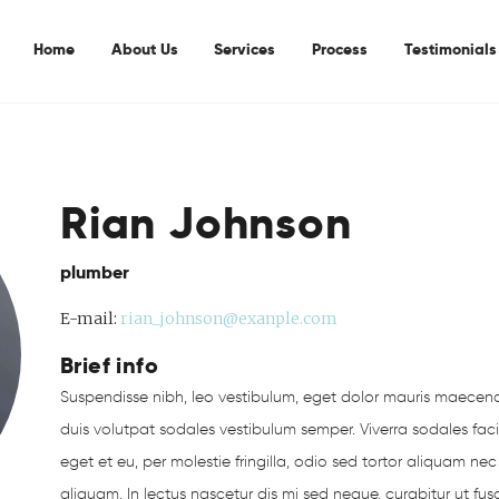
Home
Home
About Us
Services
Process
Testimonials
About Us
Services
Process
Rian Johnson
Testimonials
Contacts Us
plumber
E-mail:
rian_johnson@exanple.com
Brief info
Suspendisse nibh, leo vestibulum, eget dolor mauris maecenas,
duis volutpat sodales vestibulum semper. Viverra sodales facili
eget et eu, per molestie fringilla, odio sed tortor aliquam nec 
aliquam. In lectus nascetur dis mi sed neque, curabitur ut 