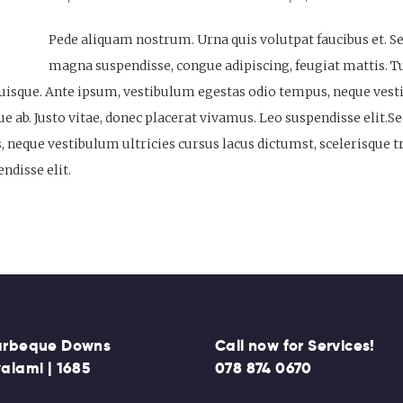
Pede aliquam nostrum. Urna quis volutpat faucibus et. Se
magna suspendisse, congue adipiscing, feugiat mattis. Tu
isque. Ante ipsum, vestibulum egestas odio tempus, neque vesti
que ab. Justo vitae, donec placerat vivamus. Leo suspendisse elit
neque vestibulum ultricies cursus lacus dictumst, scelerisque tri
ndisse elit.
arbeque Downs
Call now for Services!
alami | 1685
078 874 0670