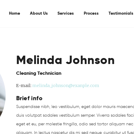
Home
Home
About Us
Services
Process
Testimonials
About Us
Services
Process
Melinda Johnson
Testimonials
Contacts Us
Cleaning Technician
E-mail:
melinda_johnson@exanple.com
Brief info
Suspendisse nibh, leo vestibulum, eget dolor mauris maecenas,
duis volutpat sodales vestibulum semper. Viverra sodales facili
eget et eu, per molestie fringilla, odio sed tortor aliquam nec 
aliquam. In lectus nascetur dis mi sed neque, curabitur ut 