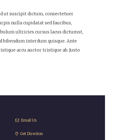
d ut suscipit dictum, consectetuer
rpis nulla cupidatat sed faucibus,
bulum ultricies cursus lacus dictumst,
.Sed bibendum interdum quisque. Ante
stique arcu auctor tristique ab. Justo
Email Us
Get Direction