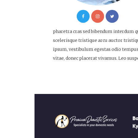
pharetra cras sed bibendum interdum qu
scelerisque tristique arcu auctor tristi
ipsum, vestibulum egestas odio tempus, 
vitae, donec placerat vivamus. Leo suspe
B
Ky